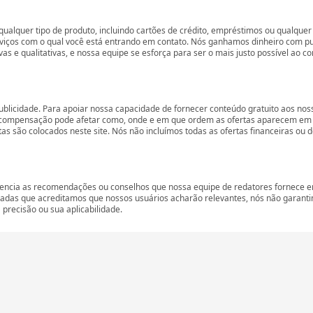
ualquer tipo de produto, incluindo cartões de crédito, empréstimos ou qualquer 
rviços com o qual você está entrando em contato. Nós ganhamos dinheiro com p
vas e qualitativas, e nossa equipe se esforça para ser o mais justo possível ao 
ublicidade. Para apoiar nossa capacidade de fornecer conteúdo gratuito aos 
compensação pode afetar como, onde e em que ordem as ofertas aparecem em nos
são colocados neste site. Nós não incluímos todas as ofertas financeiras ou de
encia as recomendações ou conselhos que nossa equipe de redatores fornece em
zadas que acreditamos que nossos usuários acharão relevantes, nós não garant
precisão ou sua aplicabilidade.