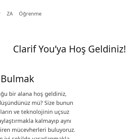
r
ZA
Öğrenme
Clarif You’ya Hoş Geldiniz!
te Bulmak
u bir alana hoş geldiniz,
ye düşündünüz mü? Size bunun
arın ve teknolojinin uçsuz
aylaştırmakla kalmayıp aynı
tiren mücevherleri buluyoruz.
n iyi şekilde yararlanmakla