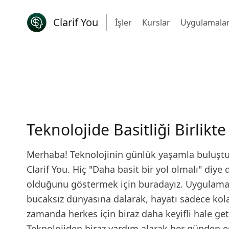
Clarif You
İşler
Kurslar
Uygulamala
Teknolojide Basitliği Birlik
Merhaba! Teknolojinin günlük yaşamla buluştuğ
Clarif You. Hiç "Daha basit bir yol olmalı" di
olduğunu göstermek için buradayız. Uygulamal
bucaksız dünyasına dalarak, hayatı sadece kol
zamanda herkes için biraz daha keyifli hale ge
Teknolojiden biraz yardım alarak her günden e