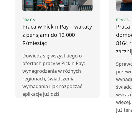
PRACA
PRACA
Praca w Pick n Pay – wakaty
Praca
z pensjami do 12 000
domow
R/miesiąc
8164 r
zaczni
Dowiedz się wszystkiego o
ofertach pracy w Pick n Pay:
Sprawd
wynagrodzenia w różnych
przewo
regionach, świadczenia,
wynagr
wymagania i jak rozpocząć
świadc
aplikację już dziś
wskazó
więcej.
już ter