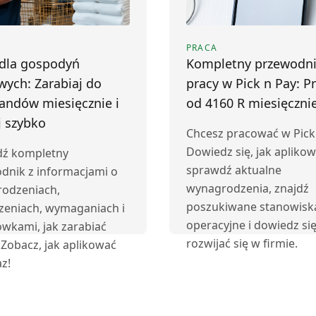
PRACA
 dla gospodyń
Kompletny przewodni
ych: Zarabiaj do
pracy w Pick n Pay: P
andów miesięcznie i
od 4160 R miesięczni
j szybko
Chcesz pracować w Pick
Dowiedz się, jak aplikow
ź kompletny
sprawdź aktualne
dnik z informacjami o
wynagrodzenia, znajdź
odzeniach,
poszukiwane stanowisk
zeniach, wymaganiach i
operacyjne i dowiedz się
wkami, jak zarabiać
rozwijać się w firmie.
 Zobacz, jak aplikować
az!