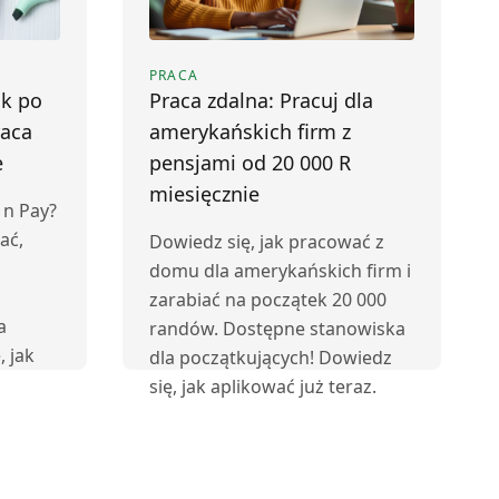
PRACA
k po
Praca zdalna: Pracuj dla
raca
amerykańskich firm z
e
pensjami od 20 000 R
miesięcznie
 n Pay?
ać,
Dowiedz się, jak pracować z
domu dla amerykańskich firm i
zarabiać na początek 20 000
a
randów. Dostępne stanowiska
, jak
dla początkujących! Dowiedz
się, jak aplikować już teraz.