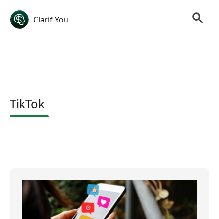
Clarif You
TikTok