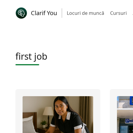
Clarif You
Locuri de muncă
Cursuri
first job