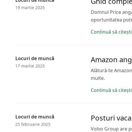
Ghid complet
Locuri de muncă
19 martie 2025
Domnul Price angaj
oportunitatea potr
Continuă să citești
Amazon anga
Locuri de muncă
17 martie 2025
Alătură-te Amazon î
multe.
Continuă să citești
Posturi vaca
Locuri de muncă
25 februarie 2025
Volvo Group are po