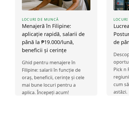
LOCURI DE MUNCĂ
LOCURI
Menajeră în Filipine:
Lucrea
aplicație rapidă, salarii de
Postur
până la ₱19.000/lună,
de pân
beneficii și cerințe
Descop
oportun
Ghid pentru menajere în
Pick n P
Filipine: salarii în funcție de
regiuni
oraș, beneficii, cerințe și cele
cum să 
mai bune locuri pentru a
astăzi.
aplica. Începeți acum!