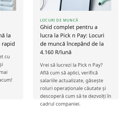
LOCURI DE MUNCĂ
Ghid complet pentru a
nă la
lucra la Pick n Pay: Locuri
 rapid
de muncă începând de la
4.160 R/lună
et cu
și
Vrei să lucrezi la Pick n Pay?
 mai
Află cum să aplici, verifică
 acum!
salariile actualizate, găsește
roluri operaționale căutate și
descoperă cum să te dezvolți în
cadrul companiei.