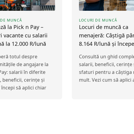
 DE MUNCĂ
LOCURI DE MUNCĂ
ză la Pick n Pay –
Locuri de muncă ca
i vacante cu salarii
menajeră: Câștigă pâ
ă la 12.000 R/lună
8.164 R/lună și începe
eră totul despre
Consultă un ghid compl
itățile de angajare la
salarii, beneficii, cerințe 
ay: salarii în diferite
sfaturi pentru a câștiga
, beneficii, cerințe și
mult. Vezi cum să aplici
începi să aplici chiar