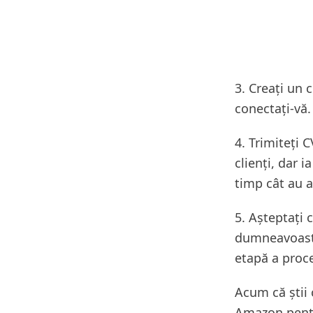
3. Creați un 
conectați-vă.
4. Trimiteți 
clienți, dar 
timp cât au a
5. Așteptați 
dumneavoastră
etapă a proce
Acum că știi 
Amazon pentr