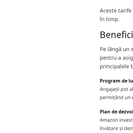
Aceste tarife
în timp.
Benefic
Pe lângă un 
pentru a asig
principalele b
Program de luc
Angajații pot a
permițând un e
Plan de dezvo
Amazon investe
învățare și dez