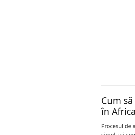
Cum să 
în Afric
Procesul de a
simplu și com