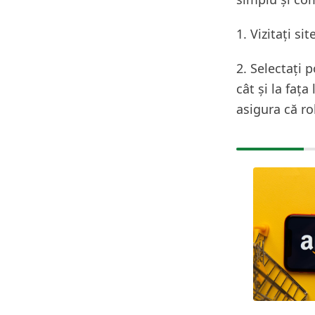
1. Vizitați si
2. Selectați p
cât și la fața
asigura că ro