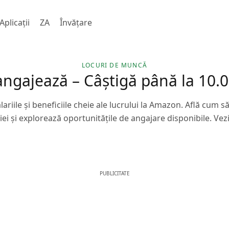
Aplicații
ZA
Învăţare
LOCURI DE MUNCĂ
ngajează – Câștigă până la 10.0
alariile și beneficiile cheie ale lucrului la Amazon. Află cum să
i și explorează oportunitățile de angajare disponibile. Vezi
PUBLICITATE