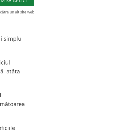
UM SĂ APLICI
 către un alt site web
și simplu
iciul
ră, atâta
l
următoarea
ficiile