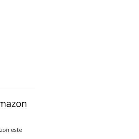
Amazon
azon este