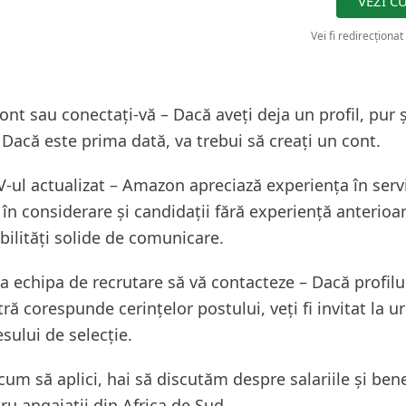
VEZI C
Vei fi redirecționat
cont sau conectați-vă – Dacă aveți deja un profil, pur 
 Dacă este prima dată, va trebui să creați un cont.
CV-ul actualizat – Amazon apreciază experiența în serv
ia în considerare și candidații fără experiență anterioa
bilități solide de comunicare.
ca echipa de recrutare să vă contacteze – Dacă profilu
 corespunde cerințelor postului, veți fi invitat la 
sului de selecție.
cum să aplici, hai să discutăm despre salariile și bene
u angajații din Africa de Sud.