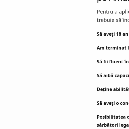
Pentru a apli
trebuie să în
Să aveți 18 a
Am terminat l
Să fii fluent î
Să aibă capaci
Deține abilită
Să aveți o con
Posibilitatea d
sărbători lega