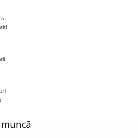
ră
tiți
ții
uri
e
de muncă