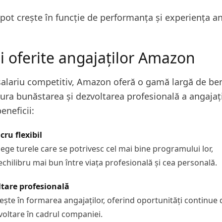
 pot crește în funcție de performanța și experiența an
ii oferite angajaților Amazon
salariu competitiv, Amazon oferă o gamă largă de ben
ura bunăstarea și dezvoltarea profesională a angajațil
eneficii:
ru flexibil
lege turele care se potrivesc cel mai bine programului lor,
chilibru mai bun între viața profesională și cea personală.
ltare profesională
ște în formarea angajaților, oferind oportunități continue 
voltare în cadrul companiei.