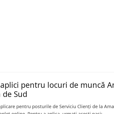
aplici pentru locuri de muncă 
a de Sud
plicare pentru posturile de Serviciu Clienți de la Am
plet online. Pentru a aplica, urmați acești pași: