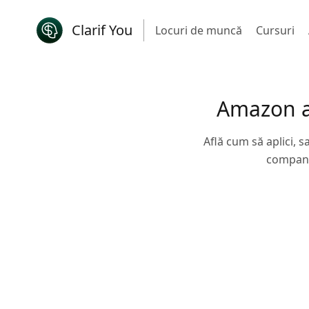
Clarif You
Locuri de muncă
Cursuri
Amazon a
Află cum să aplici, s
companie