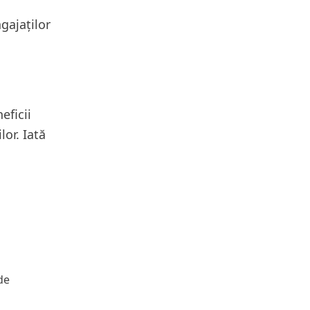
gajaților
eficii
or. Iată
de