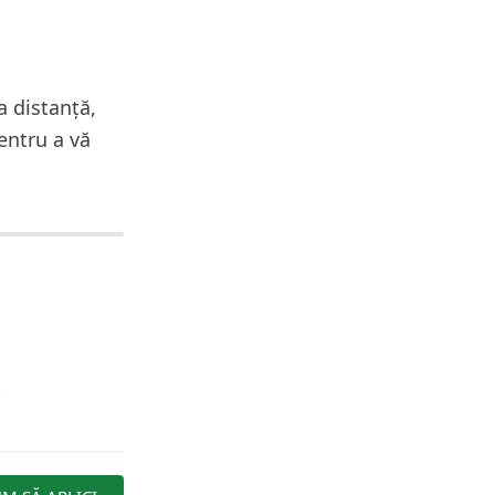
a distanță,
pentru a vă
!