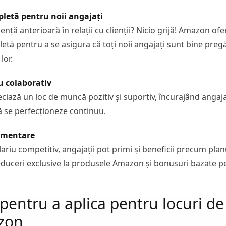
pletă pentru noii angajați
ență anterioară în relații cu clienții? Nicio grijă! Amazon ofe
etă pentru a se asigura că toți noii angajați sunt bine pregă
lor.
u colaborativ
iază un loc de muncă pozitiv și suportiv, încurajând angaja
să se perfecționeze continuu.
limentare
ariu competitiv, angajații pot primi și beneficii precum plan
educeri exclusive la produsele Amazon și bonusuri bazate p
 pentru a aplica pentru locuri 
zon