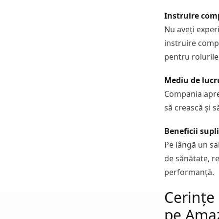
Instruire com
Nu aveți experi
instruire compl
pentru rolurile 
Mediu de lucr
Compania aprec
să crească și 
Beneficii sup
Pe lângă un sal
de sănătate, r
performanță.
Cerințe
pe Ama