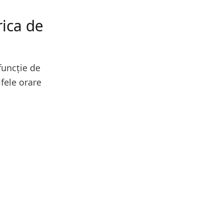
rica de
funcție de
ifele orare