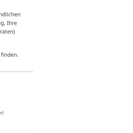
ändlichen
g, Ihre
räten)
 finden.
n!