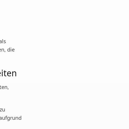
als
n, die
eiten
ten,
 zu
 aufgrund