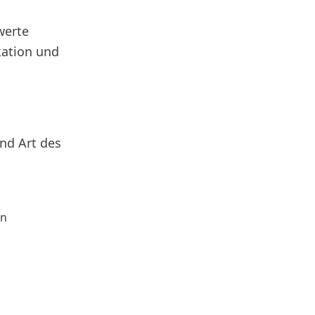
werte
kation und
nd Art des
en