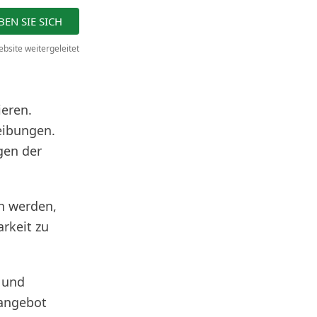
EN SIE SICH
bsite weitergeleitet
ieren.
eibungen.
gen der
n werden,
arkeit zu
- und
nangebot