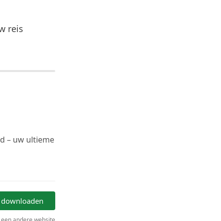
w reis
d – uw ultieme
 downloaden
 een andere website