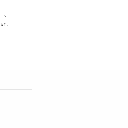
pps
en.