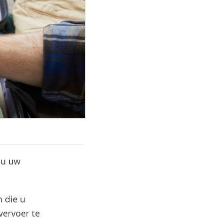
 u uw
 die u
vervoer te