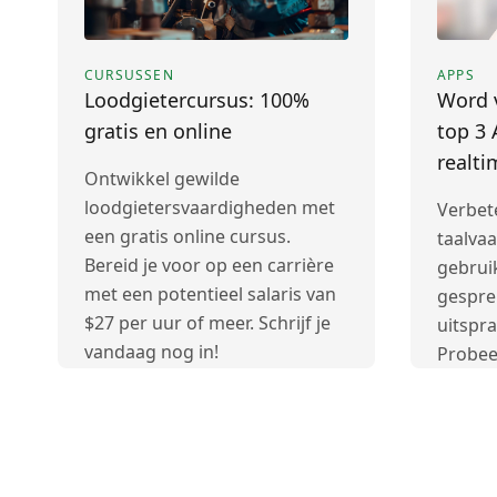
CURSUSSEN
APPS
Loodgietercursus: 100%
Word v
gratis en online
top 3
realti
Ontwikkel gewilde
loodgietersvaardigheden met
Verbet
een gratis online cursus.
taalva
Bereid je voor op een carrière
gebrui
met een potentieel salaris van
gespre
$27 per uur of meer. Schrijf je
uitspra
vandaag nog in!
Probee