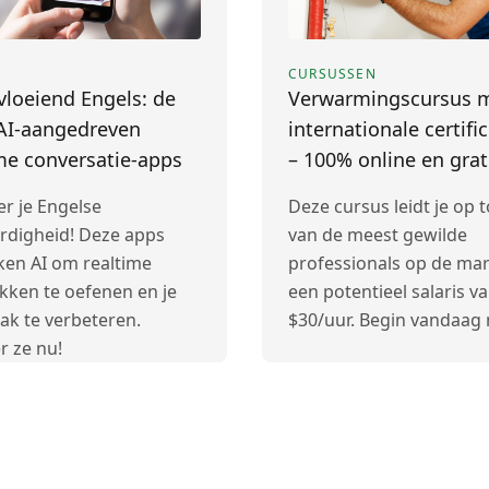
CURSUSSEN
loeiend Engels: de
Verwarmingscursus 
 AI-aangedreven
internationale certifi
me conversatie-apps
– 100% online en grat
er je Engelse
Deze cursus leidt je op 
ardigheid! Deze apps
van de meest gewilde
ken AI om realtime
professionals op de mar
kken te oefenen en je
een potentieel salaris v
ak te verbeteren.
$30/uur. Begin vandaag 
r ze nu!