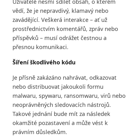
Uživatelé nesmí sdílet obsah, o kterém
vědí, že je nepravdivý, klamavý nebo
zavádějící. Veškerá interakce – ať už
prostřednictvím komentářů, zpráv nebo
příspěvků – musí odrážet čestnou a
přesnou komunikaci.
Šíření škodlivého kódu
Je přísně zakázáno nahrávat, odkazovat
nebo distribuovat jakoukoli formu
malwaru, spywaru, ransomwaru, virů nebo
neoprávněných sledovacích nástrojů.
Takové jednání bude mít za následek
okamžité pozastavení a může vést k
právním důsledkům.