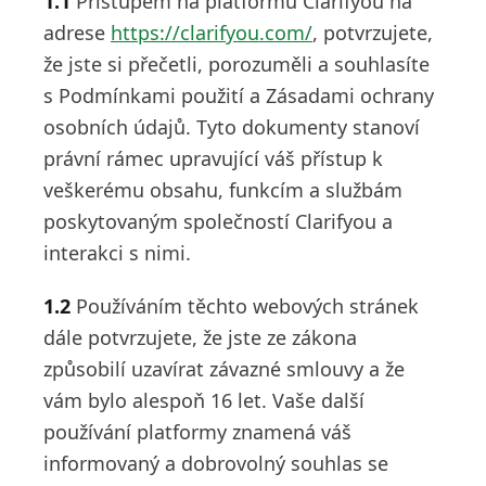
1.1
Přístupem na platformu Clarifyou na
adrese
https://clarifyou.com/
, potvrzujete,
že jste si přečetli, porozuměli a souhlasíte
s Podmínkami použití a Zásadami ochrany
osobních údajů. Tyto dokumenty stanoví
právní rámec upravující váš přístup k
veškerému obsahu, funkcím a službám
poskytovaným společností Clarifyou a
interakci s nimi.
1.2
Používáním těchto webových stránek
dále potvrzujete, že jste ze zákona
způsobilí uzavírat závazné smlouvy a že
vám bylo alespoň 16 let. Vaše další
používání platformy znamená váš
informovaný a dobrovolný souhlas se